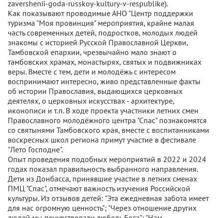
zavershenii-goda-russkoy-kultury-v-respublike).
Как показывают проводимые АНО "Центр поддержки
туризма "Моя провинция" мероприятия, крайне малая
часть современных детей, подростков, молодых людей
знакомы с историей Русской Православной Церкви,
Тамбовской епархии, чрезвычайно мало знают о
тамбовских храмах, монастырях, святых и подвижниках
веры. Вместе с тем, дети и молодёжь с интересом
воспринимают интересно, живо представленные факты
об истории Православия, выдающихся церковных
деятелях, о церковных искусствах - архитектуре,
иконописи и т.п. В ходе проекта участники летних смен
Православного молодёжного центра "Спас" познакомятся
со святынями Тамбовского края, вместе с воспитанниками
воскресных школ региона примут участие в фестивале
"Лето Господне".
Опыт проведения подобных мероприятий в 2022 и 2024
годах показал правильность выбранного направления.
Дети из Донбасса, принявшие участие в летних сменах
ПМЦ "Спас", отмечают важность изучения Российской
культуры. Из отзывов детей: "Эта ежедневная забота имеет
для нас огромную ценность"; "Через отношение других
людей мы почувствовали любовь Бога"; "Нам