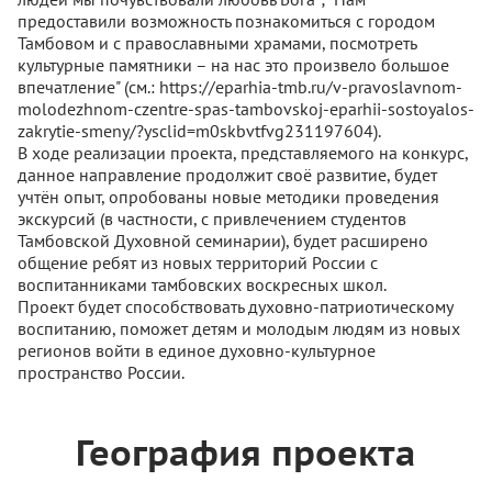
предоставили возможность познакомиться с городом
Тамбовом и с православными храмами, посмотреть
культурные памятники – на нас это произвело большое
впечатление" (см.: https://eparhia-tmb.ru/v-pravoslavnom-
molodezhnom-czentre-spas-tambovskoj-eparhii-sostoyalos-
zakrytie-smeny/?ysclid=m0skbvtfvg231197604).
В ходе реализации проекта, представляемого на конкурс,
данное направление продолжит своё развитие, будет
учтён опыт, опробованы новые методики проведения
экскурсий (в частности, с привлечением студентов
Тамбовской Духовной семинарии), будет расширено
общение ребят из новых территорий России с
воспитанниками тамбовских воскресных школ.
Проект будет способствовать духовно-патриотическому
воспитанию, поможет детям и молодым людям из новых
регионов войти в единое духовно-культурное
пространство России.
География проекта